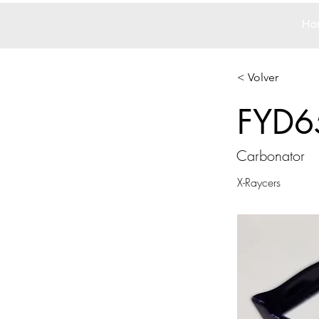
Ho
< Volver
FYD6
Carbonator
X-Raycers