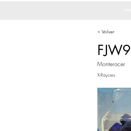
Ho
< Volver
FJW9
Monteracer
X-Raycers