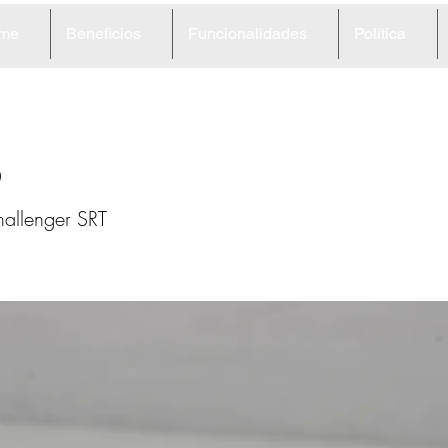
me
Beneficios
Funcionalidades
Política
6
allenger SRT