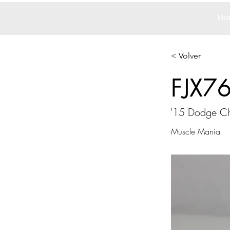
Ho
< Volver
FJX7
'15 Dodge Ch
Muscle Mania