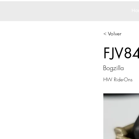
Ho
< Volver
FJV8
Bogzilla
HW Ride-Ons