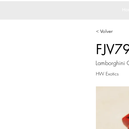
Ho
< Volver
FJV7
Lamborghini 
HW Exotics