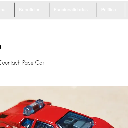
me
Beneficios
Funcionalidades
Política
9
Countach Pace Car