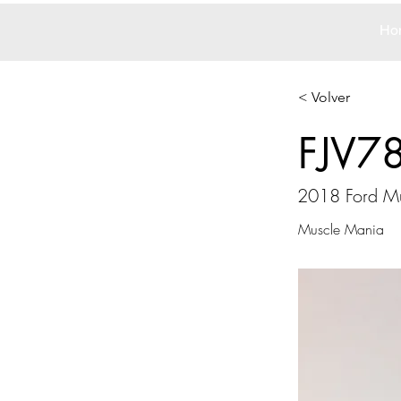
Ho
< Volver
FJV7
2018 Ford M
Muscle Mania