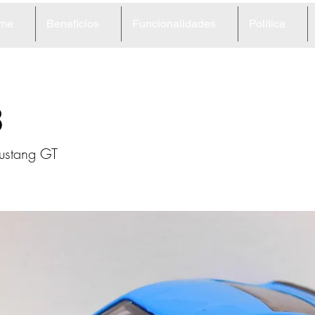
me
Beneficios
Funcionalidades
Política
8
ustang GT