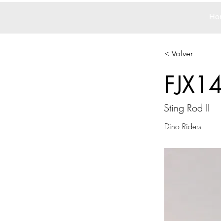
Ho
< Volver
FJX1
Sting Rod II
Dino Riders