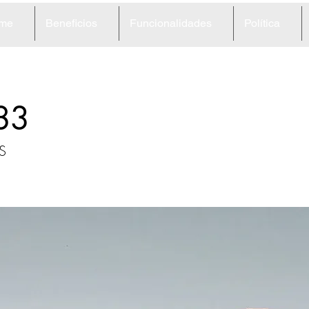
me
Beneficios
Funcionalidades
Política
83
S