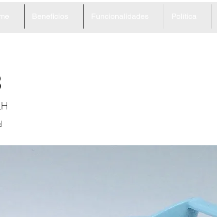
me
Beneficios
Funcionalidades
Política
3
LH
d