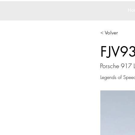
Ho
< Volver
FJV9
Porsche 917 
Legends of Spee