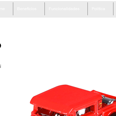
me
Beneficios
Funcionalidades
Política
6
d