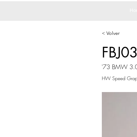
Ho
< Volver
FBJ0
'73 BMW 3.0
HW Speed Grap