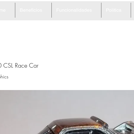
me
Beneficios
Funcionalidades
Política
3
 CSL Race Car
hics