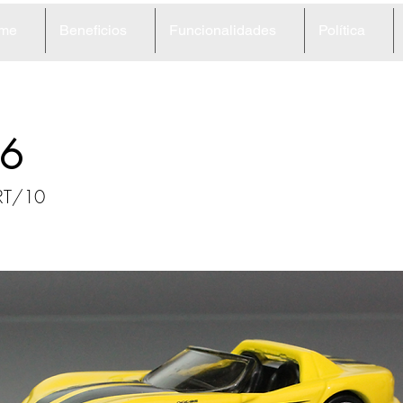
me
Beneficios
Funcionalidades
Política
6
 RT/10