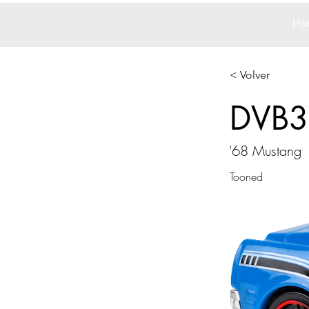
Ho
< Volver
DVB3
'68 Mustang
Tooned