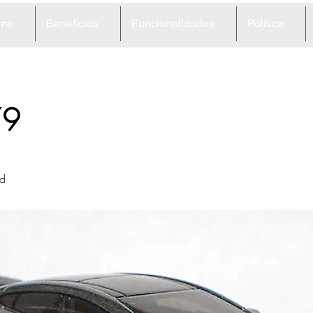
me
Beneficios
Funcionalidades
Política
79
S
d