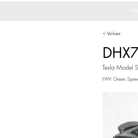
Ho
< Volver
DHX
Tesla Model 
HW Green Spee