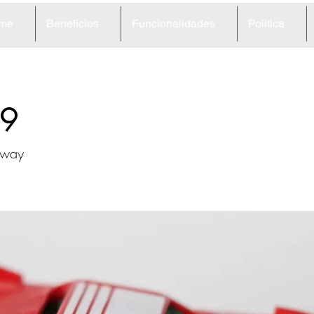
me
Beneficios
Funcionalidades
Política
9
eway