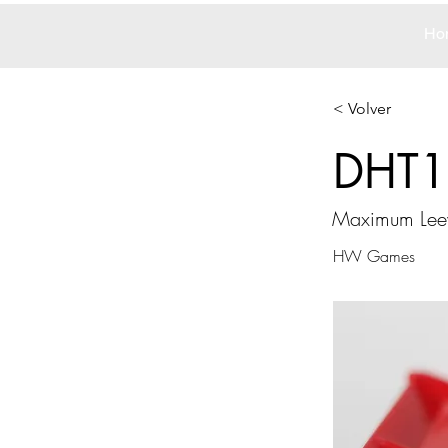
Ho
< Volver
DHT1
Maximum Le
HW Games