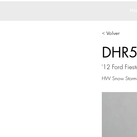
Ho
< Volver
DHR
'12 Ford Fiest
HW Snow Storm