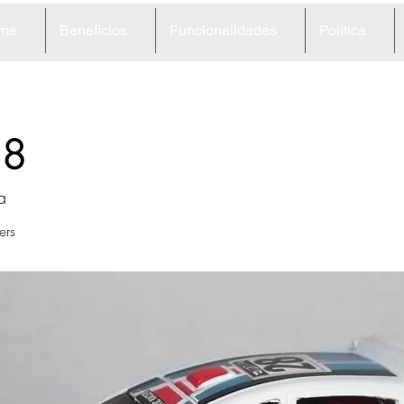
me
Beneficios
Funcionalidades
Política
58
a
ers