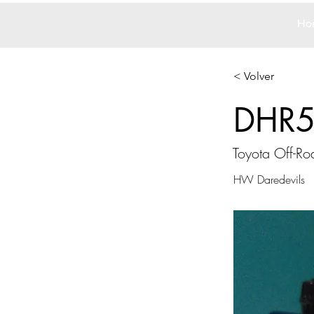
Ho
< Volver
DHR
Toyota Off-Ro
HW Daredevils