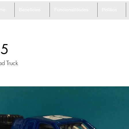
me
Beneficios
Funcionalidades
Política
55
ad Truck