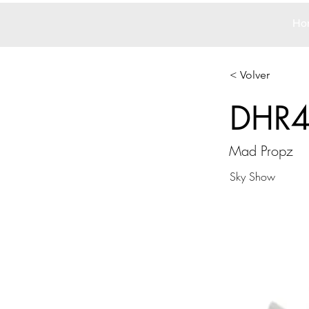
Ho
< Volver
DHR
Mad Propz
Sky Show