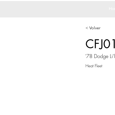
Ho
< Volver
CFJ0
'78 Dodge Li'
Heat Fleet