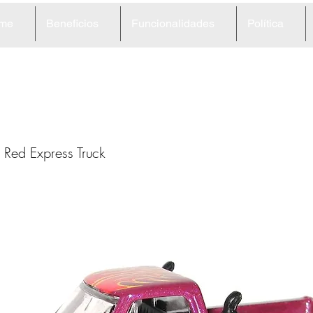
me
Beneficios
Funcionalidades
Política
1
l Red Express Truck