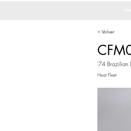
Ho
< Volver
CFM
'74 Brazilia
Heat Fleet