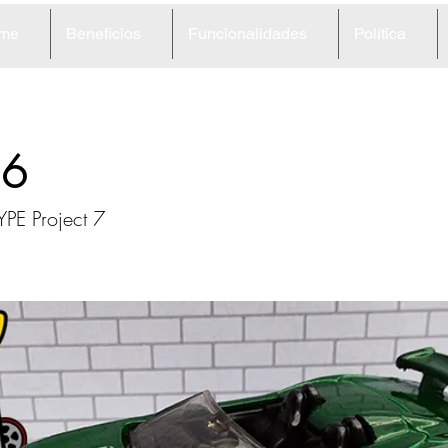
me
Beneficios
Funcionalidades
Política
06
YPE Project 7