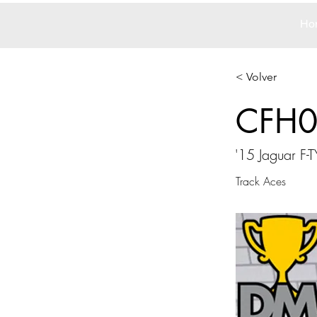
Ho
< Volver
CFH
'15 Jaguar F-T
Track Aces