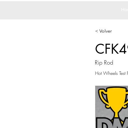
Ho
< Volver
CFK4
Rip Rod
Hot Wheels Test F