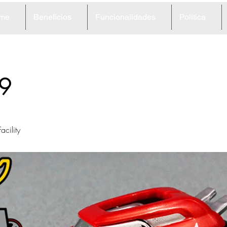
me
Beneficios
Funcionalidades
Política
9
acility