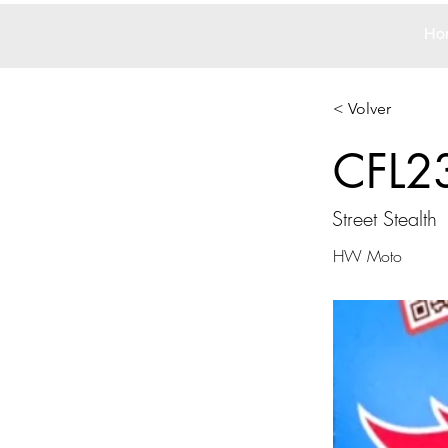
Ho
< Volver
CFL2
Street Stealth
HW Moto