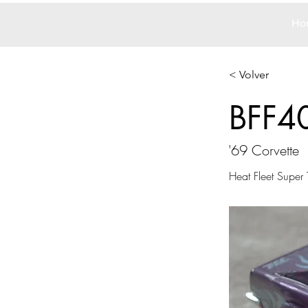
Ho
< Volver
BFF4
'69 Corvette
Heat Fleet Super 