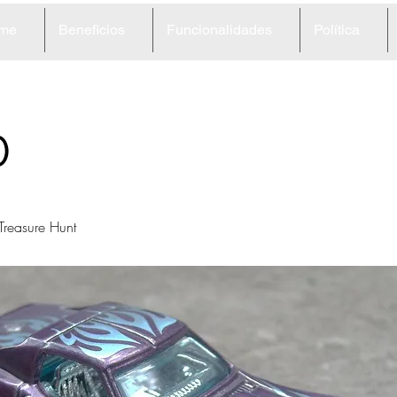
me
Beneficios
Funcionalidades
Política
0
Treasure Hunt