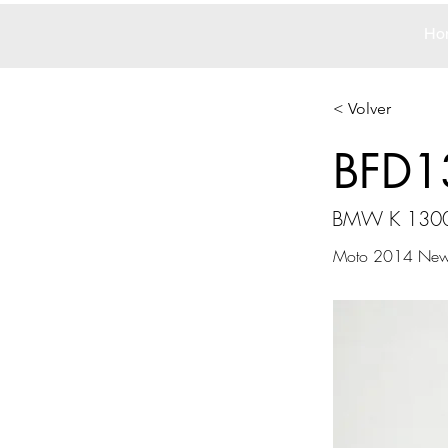
Ho
< Volver
BFD1
BMW K 1300
Moto 2014 New