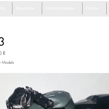
me
Beneficios
Funcionalidades
Política
3
 R
 Models