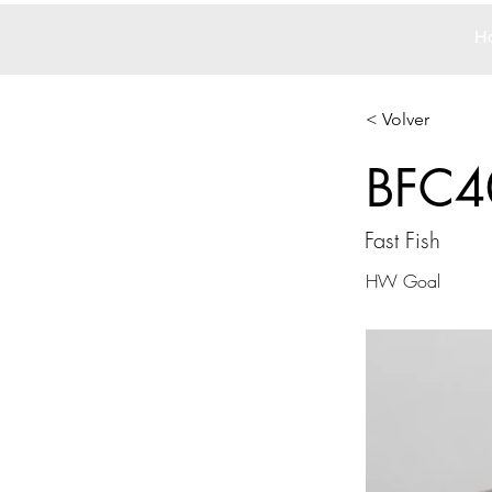
H
< Volver
BFC4
Fast Fish
HW Goal