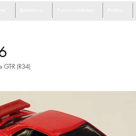
me
Beneficios
Funcionalidades
Política
6
e GT-R (R34)