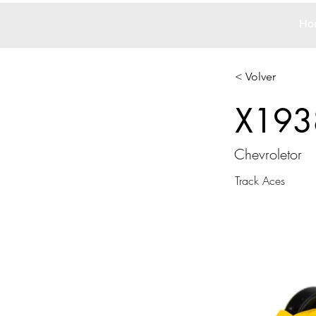
Ho
< Volver
X193
Chevroletor
Track Aces