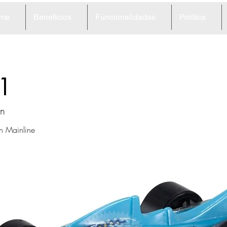
me
Beneficios
Funcionalidades
Política
1
n
in Mainline