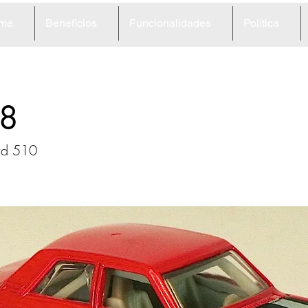
me
Beneficios
Funcionalidades
Política
8
ird 510