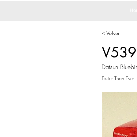
Ho
< Volver
V539
Datsun Blueb
Faster Than Ever