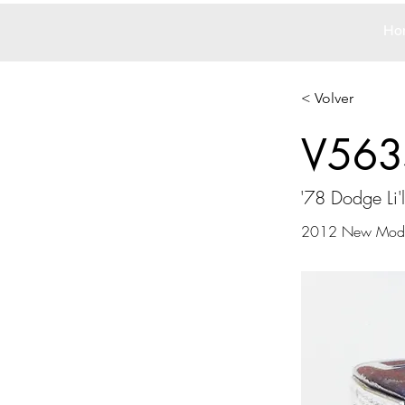
Ho
< Volver
V563
'78 Dodge Li'
2012 New Mode