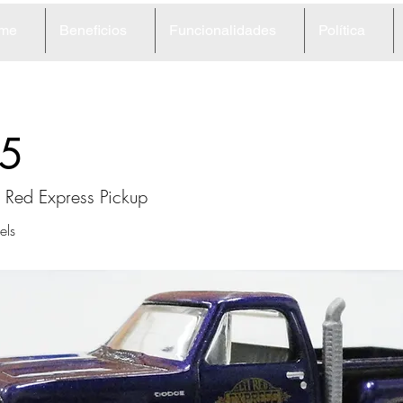
me
Beneficios
Funcionalidades
Política
5
l Red Express Pickup
ls