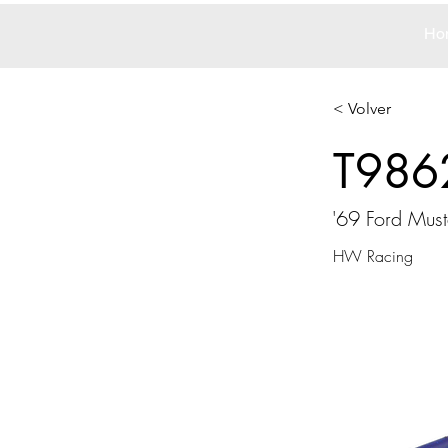
Ho
< Volver
T986
'69 Ford Mus
HW Racing