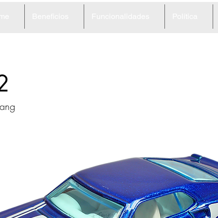
me
Beneficios
Funcionalidades
Política
2
tang