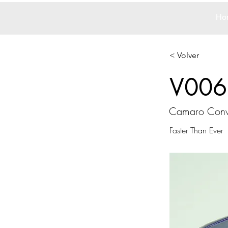
Ho
< Volver
V006
Camaro Conve
Faster Than Ever