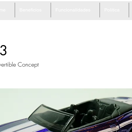
me
Beneficios
Funcionalidades
Política
3
rtible Concept