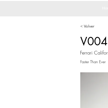
Ho
< Volver
V004
Ferrari Califo
Faster Than Ever