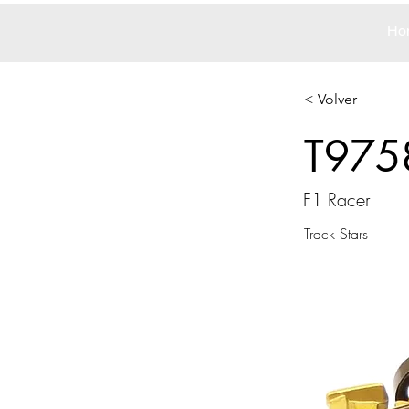
Ho
< Volver
T975
F1 Racer
Track Stars