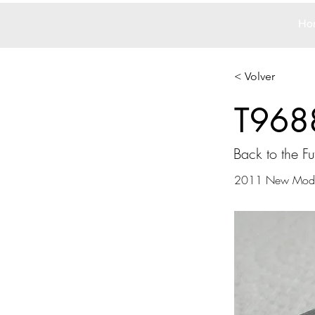
Ho
< Volver
T968
Back to the F
2011 New Mode