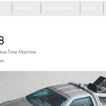
me
Beneficios
Funcionalidades
Política
8
uture Time Machine
ls