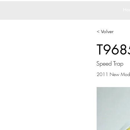
Ho
< Volver
T968
Speed Trap
2011 New Mode