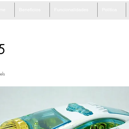
me
Beneficios
Funcionalidades
Política
5
ls