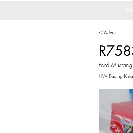
Ho
< Volver
R758
Ford Mustang
HW Racing Kmart