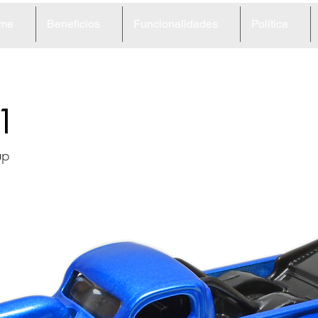
me
Beneficios
Funcionalidades
Política
1
up