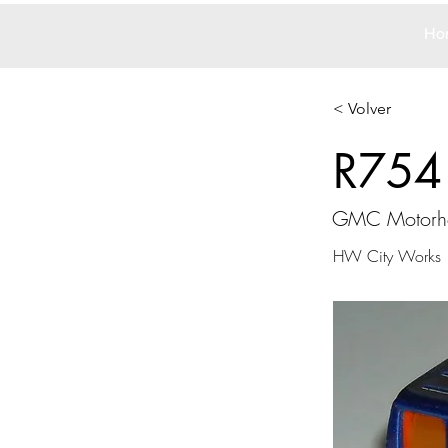
Ho
< Volver
R754
GMC Motor
HW City Works