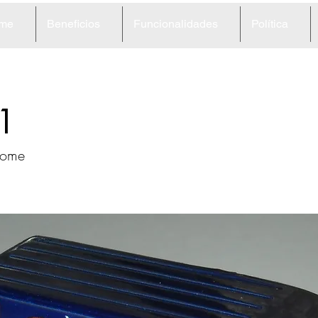
me
Beneficios
Funcionalidades
Política
1
home