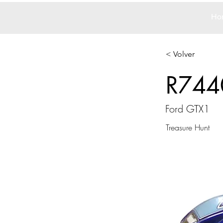
Ho
< Volver
R744
Ford GTX1
Treasure Hunt