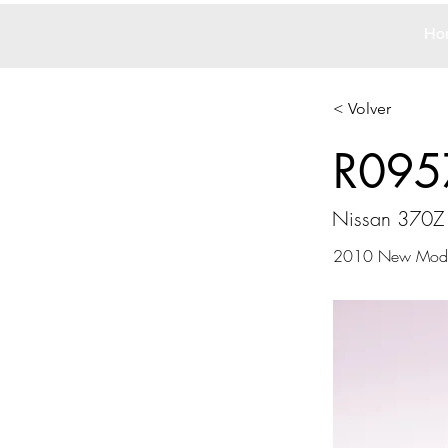
Ho
< Volver
R095
Nissan 370Z
2010 New Mode