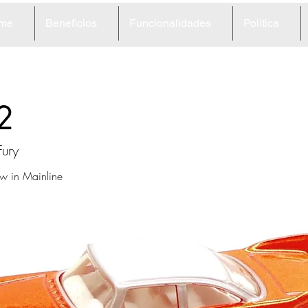
me
Beneficios
Funcionalidades
Política
2
Fury
w in Mainline