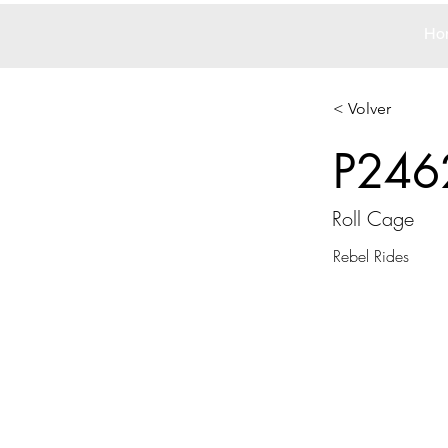
Ho
< Volver
P246
Roll Cage
Rebel Rides