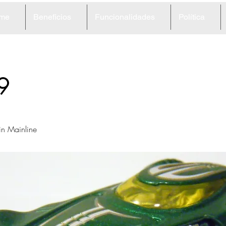
me
Beneficios
Funcionalidades
Política
9
in Mainline