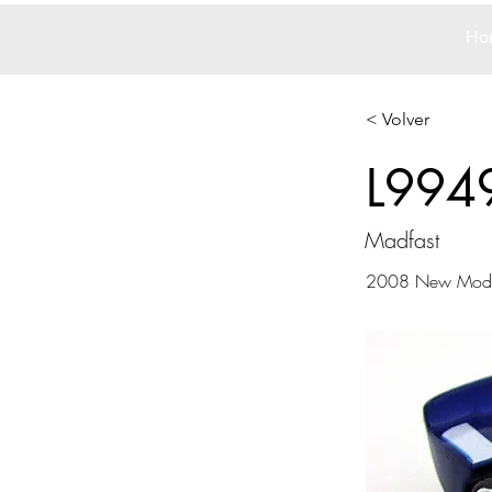
Ho
< Volver
L994
Madfast
2008 New Mode