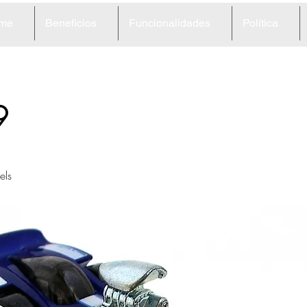
me
Beneficios
Funcionalidades
Política
9
ls