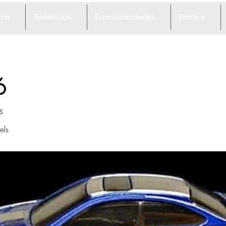
me
Beneficios
Funcionalidades
Política
6
s
ls