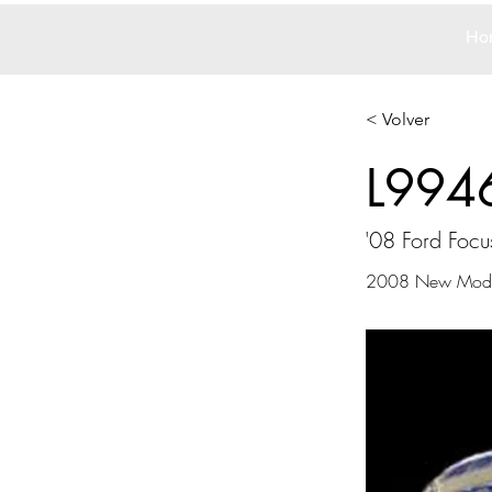
Ho
< Volver
L994
'08 Ford Focu
2008 New Mode