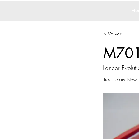
Ho
< Volver
M70
Lancer Evoluti
Track Stars New 