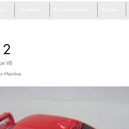
me
Beneficios
Funcionalidades
Política
12
on VII
in Mainline