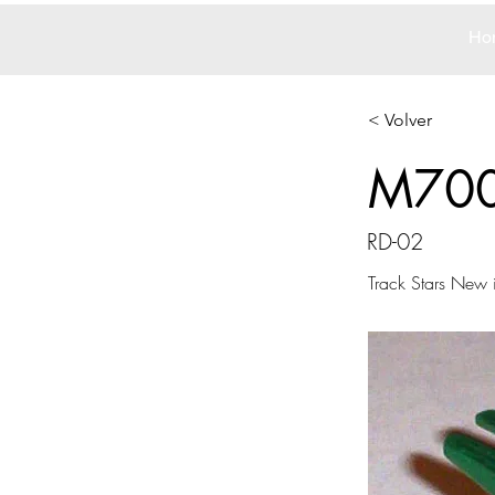
Ho
< Volver
M70
RD-02
Track Stars New 