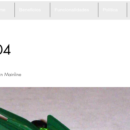
me
Beneficios
Funcionalidades
Política
04
in Mainline