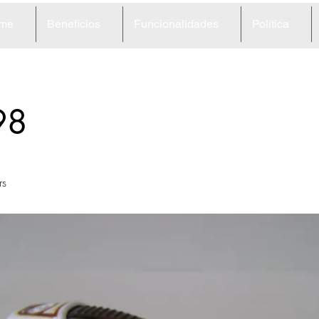
me
Beneficios
Funcionalidades
Política
98
rs