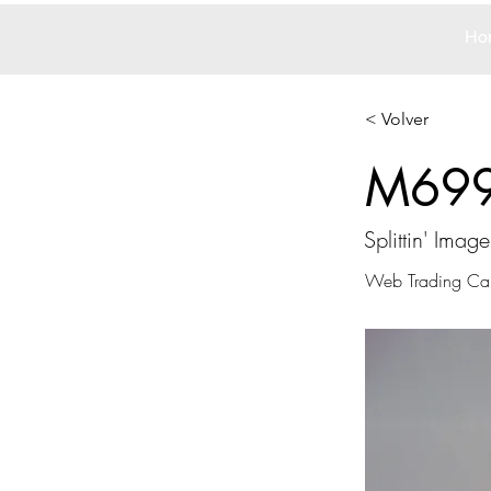
Ho
< Volver
M69
Splittin' Image
Web Trading Ca